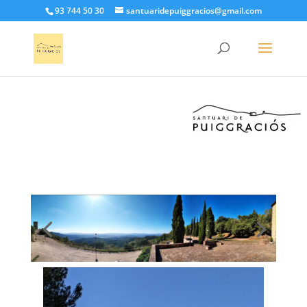
93 744 50 30
santuaridepuiggracios@gmail.com