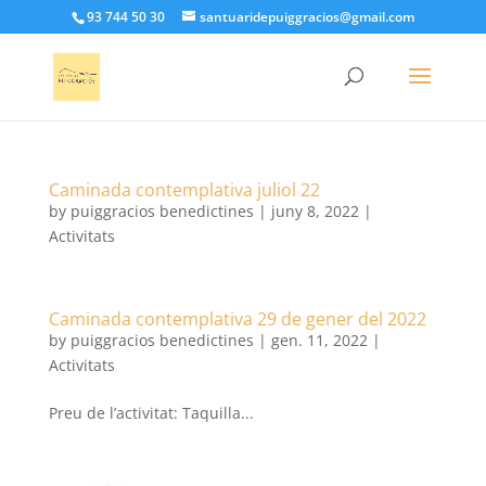
93 744 50 30
santuaridepuiggracios@gmail.com
Caminada contemplativa juliol 22
by
puiggracios benedictines
|
juny 8, 2022
|
Activitats
Caminada contemplativa 29 de gener del 2022
by
puiggracios benedictines
|
gen. 11, 2022
|
Activitats
Preu de l’activitat: Taquilla...