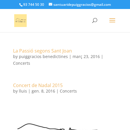
93 744 50 30
santuaridepuiggracios@gmail.com
La Passió segons Sant Joan
by
puiggracios benedictines
|
març 23, 2016
|
Concerts
Concert de Nadal 2015
by
lluis
|
gen. 8, 2016
|
Concerts