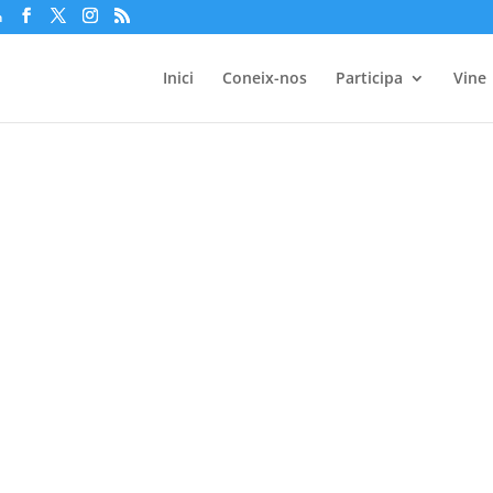
m
Inici
Coneix-nos
Participa
Vine