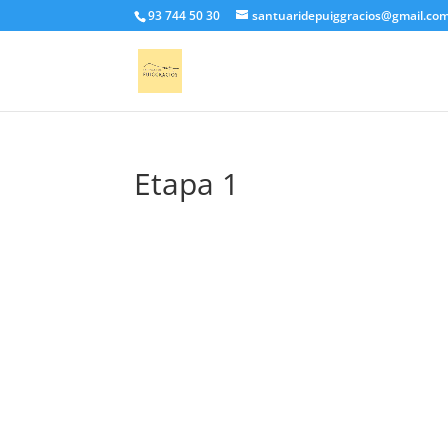
93 744 50 30
santuaridepuiggracios@gmail.co
Etapa 1