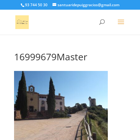
93 744 50 30
santuaridepuiggracios@gmail.com
16999679Master