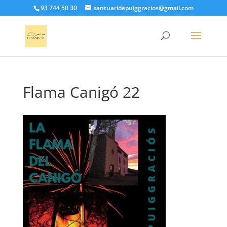
93 744 50 30
santuaridepuiggracios@gmail.com
Flama Canigó 22