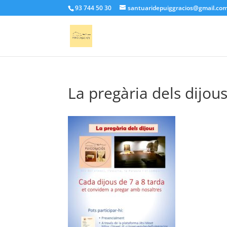
93 744 50 30
santuaridepuiggracios@gmail.co
La pregària dels dijou