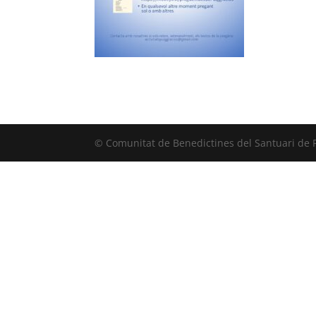
© Comunitat de Benedictines del Santuari de 