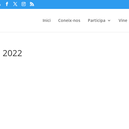
m
Inici
Coneix-nos
Participa
Vine
s 2022