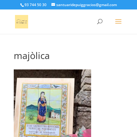
93 744 50 30
santuaridepuiggracios@gmail.com
majòlica