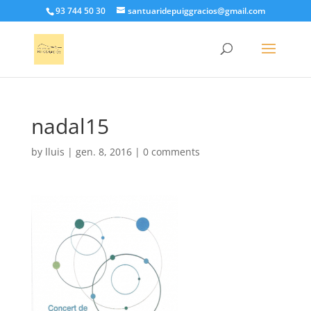
93 744 50 30
santuaridepuiggracios@gmail.com
nadal15
by
lluis
|
gen. 8, 2016
|
0 comments